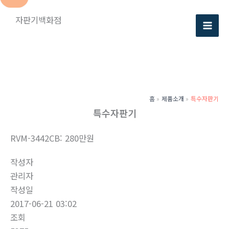
콘
자판기백화점
텐
츠
로
건
너
뛰
홈
제품소개
특수자판기
기
특수자판기
RVM-3442CB: 280만원
작성자
관리자
작성일
2017-06-21 03:02
조회