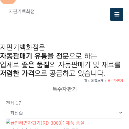
콘
자판기백화점
텐
츠
로
건
너
뛰
기
홈
제품소개
특수자판기
특수자판기
전체 17